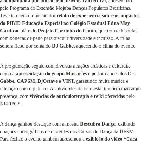
acompanhada por um cortejo de Maracatu Rural
, apresentado 
pelo Programa de Extensão Mojuba Danças Populares Brasileiras. 
Teve também um inspirador 
relato de experiência sobre os impactos 
do PIBID Educação Especial no Colégio Estadual Edna May 
Cardoso
, além do 
Projeto Carrinho do Conto
, que trouxe histórias 
com bonecas de pano para discutir diversidade e inclusão. A trilha 
sonora ficou por conta do 
DJ Gabbe
, aquecendo o clima do evento.
A programação seguiu com diversas atrações artísticas e culturais, 
como a 
apresentação do grupo Musiartes
 e performances dos DJs 
Gabbe, CAPSM, DjOctave e VINI
, garantindo muita música e 
interação com o público. As atividades de bem-estar também marcaram 
presença, com 
vivências de auriculoterapia e reiki
 oferecidas pelo 
NEFIPCS.
A dança ganhou destaque com a mostra 
Descubra Dança
, exibindo 
criações coreográficas de discentes dos Cursos de Dança da UFSM. 
Para fechar, o evento também apresentou a 
exibição do vídeo “Caça 